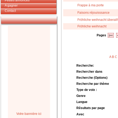
Petites annonces
Frappe à ma porte
A gagner
Contact
Faisons réjouisssance
Fröhliche weihnacht überall!
Fröhliche weihnacht
Pages
|<<
A
B
C
Recherche:
Rechercher dans
Recherche (Options)
Recherche par thème
Type de voix :
Genre
Langue
Résultats par page
Votre bannière ici
Avec