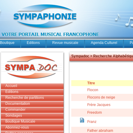
Boutique
Editions
Revue musicale
Agenda Culturel
P
Sympadoc > Recherche Alphabétiq
Titre
Accueil
Flocon
Editions
Flocons de neige
Recherche de partitions
Documentation
Frère Jacques
Commander
Freedom
Sondages
Boutique Musicale
Franz
Abonnez-vous
Father abraham