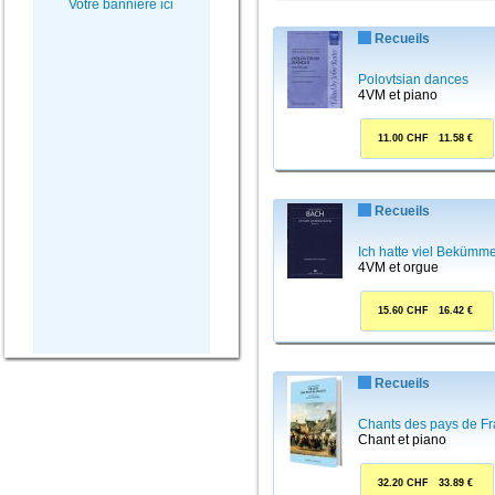
Votre bannière ici
Recueils
Polovtsian dances
4VM et piano
11.00 CHF 11.58 €
Recueils
Ich hatte viel Beküm
4VM et orgue
15.60 CHF 16.42 €
Recueils
Chants des pays de F
Chant et piano
32.20 CHF 33.89 €