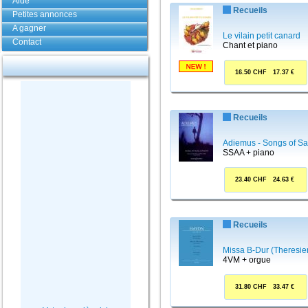
Aide
Recueils
Petites annonces
A gagner
Le vilain petit canard
Contact
Chant et piano
16.50 CHF 17.37 €
Recueils
Adiemus - Songs of Sa
SSAA + piano
23.40 CHF 24.63 €
Recueils
Missa B-Dur (Theresi
4VM + orgue
31.80 CHF 33.47 €