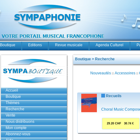
Boutique
Editions
Revue musicale
Agenda Culturel
P
Boutique > Recherche
Nouveautés
Accessoires
Accueil
Recueils
Boutique
Thèmes
Recherche
Choral Music Compo
Vente
Nous distribuons
29.20 CHF 30.74 €
Mon compte
Abonnez-vous