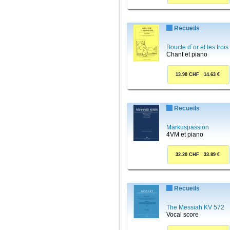
Recueils
Boucle d´or et les trois
Chant et piano
13.90 CHF 14.63 €
Recueils
Markuspassion
4VM et piano
32.20 CHF 33.89 €
Recueils
The Messiah KV 572
Vocal score