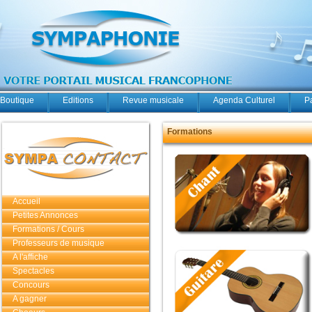
Boutique
Editions
Revue musicale
Agenda Culturel
P
Formations
Accueil
Petites Annonces
Formations / Cours
Professeurs de musique
A l'affiche
Spectacles
Concours
A gagner