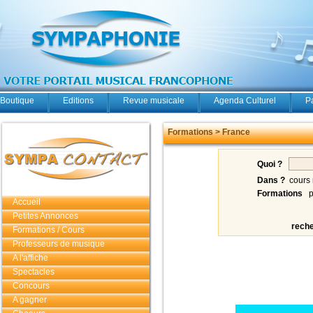
Boutique
Editions
Revue musicale
Agenda Culturel
P
Formations > France
Quoi ?
Dans ?
cours 
Formations
p
Accueil
Petites Annonces
rech
Formations / Cours
Professeurs de musique
A l'affiche
Spectacles
Concours
A gagner