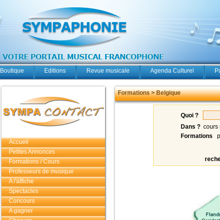
Boutique
Editions
Revue musicale
Agenda Culturel
P
Formations > Belgique
Quoi ?
Dans ?
cours 
Formations
p
Accueil
Petites Annonces
rech
Formations / Cours
Professeurs de musique
A l'affiche
Spectacles
Concours
A gagner