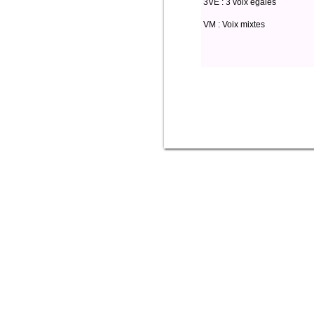
3VE : 3 voix égales
VM : Voix mixtes