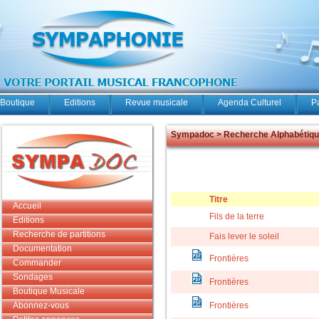
Boutique
Editions
Revue musicale
Agenda Culturel
P
Sympadoc > Recherche Alphabétiq
Titre
Accueil
Fils de la terre
Editions
Recherche de partitions
Fais lever le soleil
Documentation
Frontières
Commander
Sondages
Frontières
Boutique Musicale
Abonnez-vous
Frontières