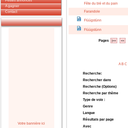
Petites annonces
Fête du blé et du pain
A gagner
Farandole
Contact
Flùùgstùnn
Flùùgstùnn
Pages
|<<
<<
A
B
C
Recherche:
Rechercher dans
Recherche (Options)
Recherche par thème
Type de voix :
Genre
Langue
Résultats par page
Votre bannière ici
Avec