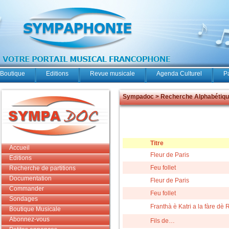
Boutique
Editions
Revue musicale
Agenda Culturel
P
Sympadoc > Recherche Alphabétiq
Titre
Accueil
Fleur de Paris
Editions
Feu follet
Recherche de partitions
Documentation
Fleur de Paris
Commander
Feu follet
Sondages
Franthà è Katri a la fàre dè R
Boutique Musicale
Abonnez-vous
Fils de…