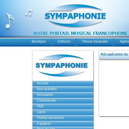
Boutique
Editions
Revue musicale
Agend
Récupération du
Accueil
Nos activités
Annuaires
Commander
FAQ
Liens
Petites annonces
A gagner