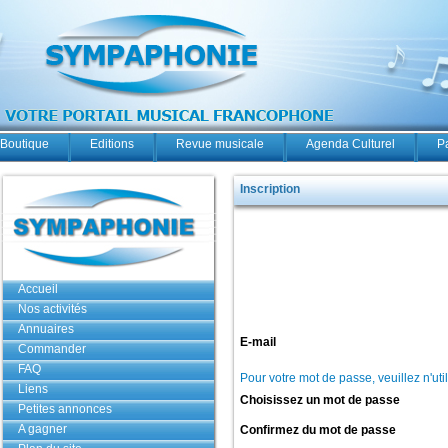
Boutique
Editions
Revue musicale
Agenda Culturel
P
Inscription
Accueil
Nos activités
Annuaires
E-mail
Commander
FAQ
Pour votre mot de passe, veuillez n'uti
Liens
Choisissez un mot de passe
Petites annonces
A gagner
Confirmez du mot de passe