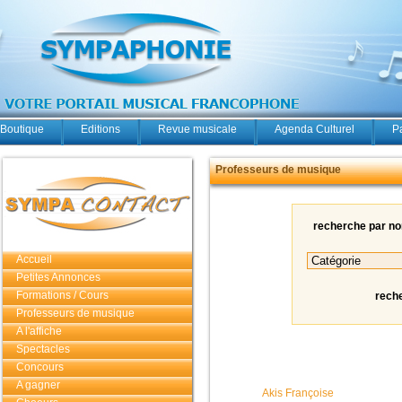
Boutique
Editions
Revue musicale
Agenda Culturel
P
Professeurs de musique
recherche par n
Accueil
Petites Annonces
Formations / Cours
rech
Professeurs de musique
A l'affiche
Spectacles
Concours
A gagner
Akis Françoise