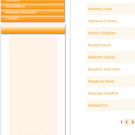
Choeurs
Newsletters
Antonov Lazar
Boutique Musicale
Contact
Atamena Corinne
Auclerc Grégoire
Bardet Daniel
Batardon Daniel
Baudeur Jean-marc
Baudouin Kévin
Bélanger Geoffroy
Belliard Eric
1
2
3