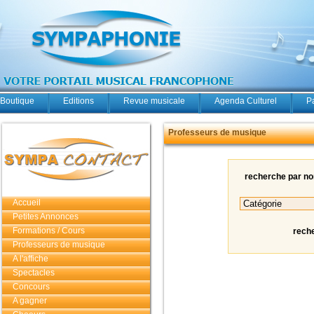
Boutique
Editions
Revue musicale
Agenda Culturel
P
Professeurs de musique
recherche par n
Accueil
Petites Annonces
Formations / Cours
rech
Professeurs de musique
A l'affiche
Spectacles
Concours
A gagner