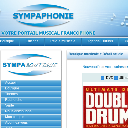
Boutique
Editions
Revue musicale
Agenda Culturel
P
Boutique musicale > Détail article
Nouveautés
Accessoires
DVD
Ultim
Accueil
Boutique
Thèmes
Recherche
Vente
Nous distribuons
Mon compte
Abonnez-vous