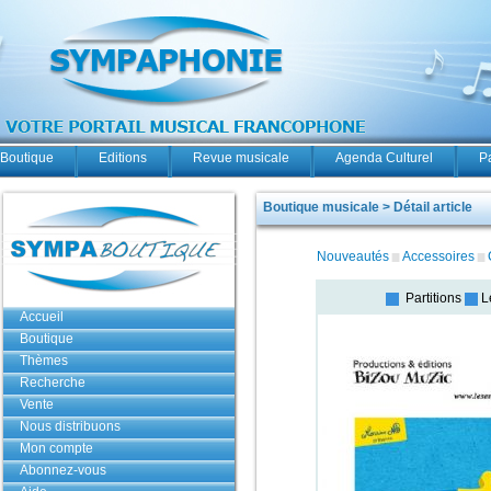
Boutique
Editions
Revue musicale
Agenda Culturel
P
Boutique musicale > Détail article
Nouveautés
Accessoires
Partitions
L
Accueil
Boutique
Thèmes
Recherche
Vente
Nous distribuons
Mon compte
Abonnez-vous