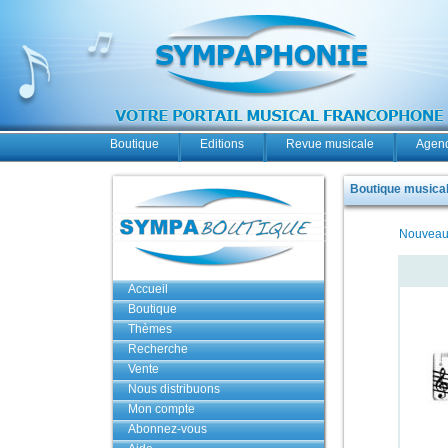
Boutique
Editions
Revue musicale
Agend
Boutique musicale
Nouveau
Accueil
Boutique
Thèmes
Recherche
Vente
Nous distribuons
Mon compte
Abonnez-vous