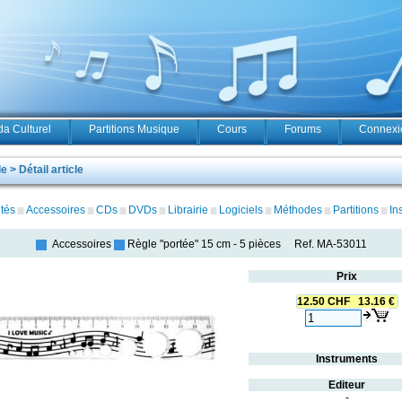
a Culturel
Partitions Musique
Cours
Forums
Connexio
 > Détail article
tés
Accessoires
CDs
DVDs
Librairie
Logiciels
Méthodes
Partitions
In
Accessoires
Règle "portée" 15 cm
-
5 pièces
Ref.
MA-53011
Prix
12.50 CHF 13.16 €
Instruments
Editeur
-