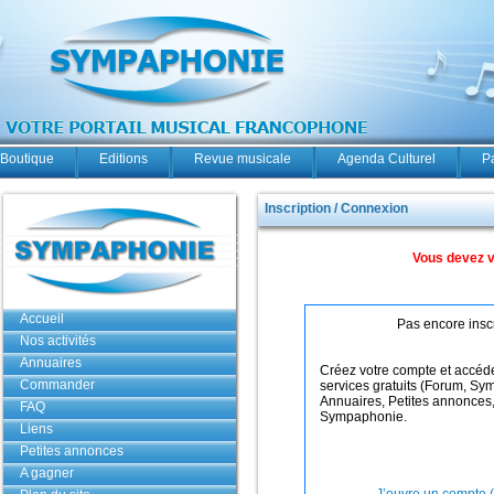
Boutique
Editions
Revue musicale
Agenda Culturel
P
Inscription / Connexion
Vous devez v
Accueil
Pas encore inscr
Nos activités
Annuaires
Créez votre compte et accéde
Commander
services gratuits (Forum, S
Annuaires, Petites annonces
FAQ
Sympaphonie.
Liens
Petites annonces
A gagner